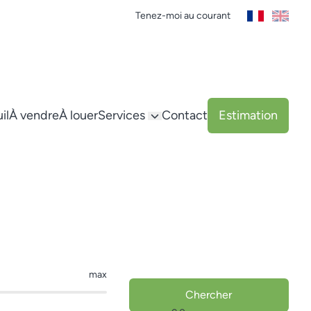
Tenez-moi au courant
il
À vendre
À louer
Services
Contact
Estimation
max
Chercher