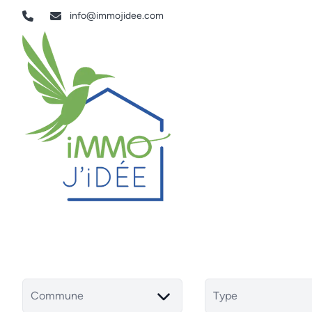
Aller au contenu principal
info@immojidee.com
Commune
Type