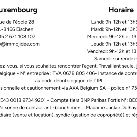
uxembourg
Horaire
ue de l’école 28
Lundi: 9h-12h et 13
L-8466 Eischen
Mardi: 9h-12h et 13
5 2 671 108 107
Mercredi: 9h-12h et 1
fo@immojidee.com
Jeudi: 9h-12h et 13
Vendredi: 9h-12h et 1
Samedi: sur rendez
ez-vous, si vous souhaitez rencontrer l'agent. Travaillant seule,
elgique - N° entreprise : TVA 0678 805 406- Instance de contr
au
code déontologique de l’ IPI
sionnelle et cautionnement via AXA Belgium SA – police n° 7
 BE43 0018 9734 9201 - Compte tiers BNP Paribas Fortis N°:
Personne de contact anti-blanchiment : Madame Jackie Delhay
aire (vente et location), syndic (gestion de copropriété) et ré